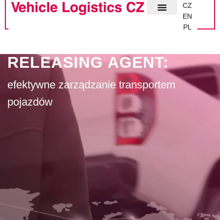
CZ
EN
PL
RELEASING AGENT:
efektywne zarządzanie transportem
pojazdów