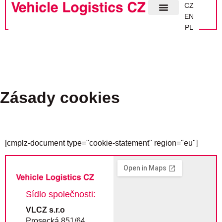
CZ
EN
PL
O SPOL
Zásady cookies
[cmplz-document type="cookie-statement" region="eu"]
Sídlo společnosti:
VLCZ s.r.o
Prosecká 851/64,