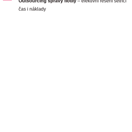
Outsourcing správy flotily
– efektivní řešení šetřící
čas i náklady
Díky moderním technologiím a zkušenostem zajišťujeme
spolehlivou péči o vozidla
v každé fázi jejich životního